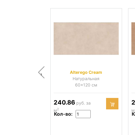
Alterego Cream
‹
Натуральная
60x120 см
240.86
2
руб. за
2
м
м
Кол-во:
К