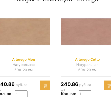
Alterego Mou
Alterego Cotto
Натуральная
Натуральная
60x120 см
60x120 см
40.86
240.86
руб. за
руб. за
2
2
м
ол-во:
Кол-во: