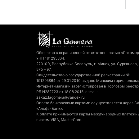
Общество с ограниченной ответственностью «Лагомер
УНП 191295864.
220100, Республика Беларусь, г. Минск, ул. Сурганова,
57б – 97.
Свидетельство о государственной регистрации №
191295864 от 29.01.2010 выдано Минским горисполком
Интернет-магазин зарегистрирован в Торговом реестр
РБ N282723 от 18.08.2015. e-mail:
zakaz.lagomera@yandex.ru
Оплата банковскими картами осуществляется через З
«Альфа-Банк».
К оплате принимаются карты международных платежн
систем VISA, MasterCard.