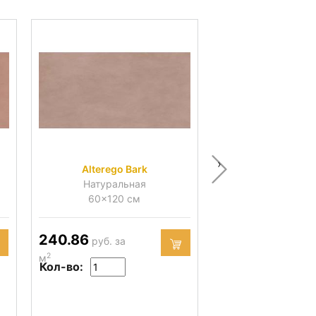
›
Alterego Bark
Alterego C
Натуральная
Натураль
60x120 см
60x120 
240.86
240.86
руб. за
руб. за
2
2
м
м
Кол-во:
Кол-во: