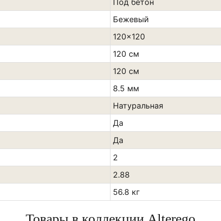
Под бетон
Бежевый
120x120
120 см
120 см
8.5 мм
Натуральная
Да
Да
2
2.88
56.8 кг
Товары в коллекции Alterego