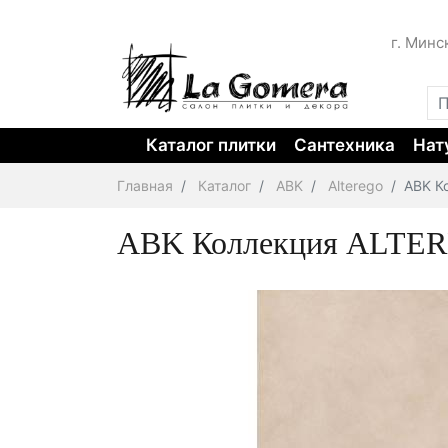
г. Минс
Каталог плитки
Сантехника
Нат
Главная
Каталог
ABK
Alterego
ABK К
ABK Коллекция ALTERE