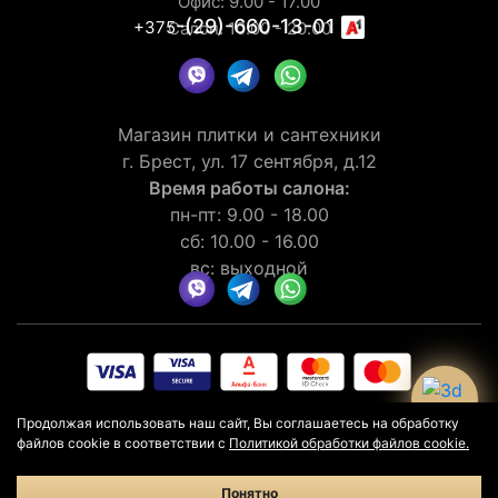
Офис: 9.00 - 17.00
-(29)-660-13-01
+375
Салон: 10.00 - 20.00
Магазин плитки и сантехники
г. Брест, ул. 17 сентября, д.12
Время работы салона:
пн-пт: 9.00 - 18.00
сб: 10.00 - 16.00
вс: выходной
© 2026 Рейтинг салона LaGomera
4.4
★★★★★
на основании
Продолжая использовать наш сайт, Вы соглашаетесь на обработку
отзывов
30
клиентов
файлов cookie в соответствии с
Политикой обработки файлов cookie.
Политика конфиденциальности
Политика в отношении cookie
Понятно