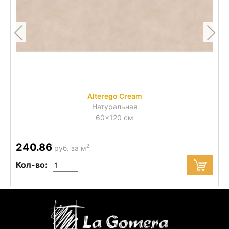
Alterego Cream
Натуральная
60x120 см
240.86
2
руб. за м
Кол-во: