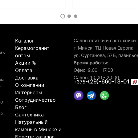
Каталог
Салон плитки и сантехники
Керамогранит
г. Минск, ТЦ Новая Европа
а».
оптом
ул. Сурганова, 57Б, павильо
Акции %
Время работы:
Оплата
Офис: 9.00 - 17.00
Доставка
Салон: 10.00 - 20.00
ом.
-(29)-660-13-01
+375
О компании
е
Интерьеры
Сотрудничество
АО
Блог
ых
Сантехника
Натуральный
камень в Минске и
Бресте: каталог