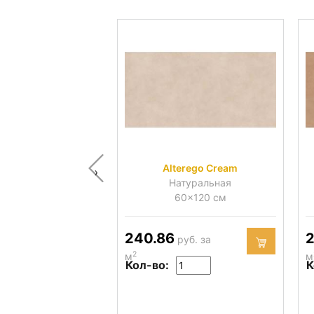
Alterego Cream
‹
Натуральная
60x120 см
240.86
2
руб. за
2
м
м
Кол-во:
К