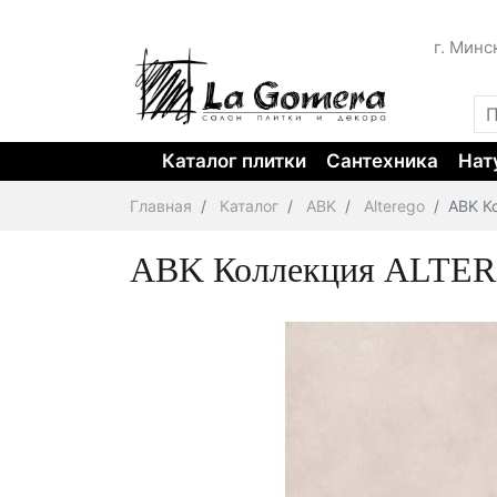
г. Минс
Каталог плитки
Сантехника
Нат
Главная
Каталог
ABK
Alterego
ABK К
ABK Коллекция ALTERE