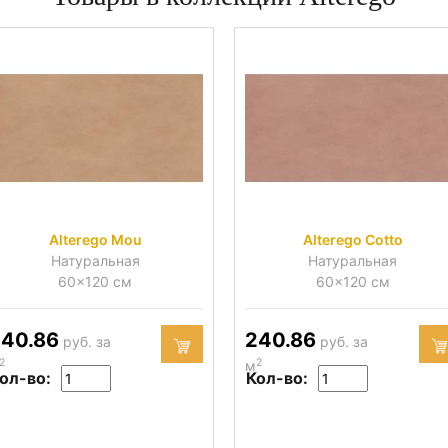
Alterego Mou
Alterego Cotto
Натуральная
Натуральная
60x120 см
60x120 см
40.86
240.86
руб. за
руб. за
2
2
м
ол-во:
Кол-во: