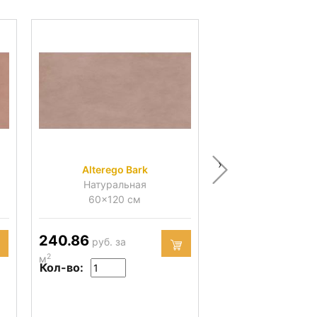
›
Alterego Bark
Alterego C
Натуральная
Натураль
60x120 см
60x120 
240.86
240.86
руб. за
руб. за
2
2
м
м
Кол-во:
Кол-во: