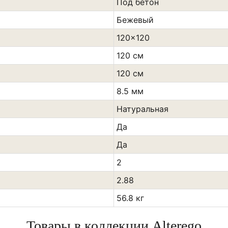
Под бетон
Бежевый
120x120
120 см
120 см
8.5 мм
Натуральная
Да
Да
2
2.88
56.8 кг
Товары в коллекции Alterego