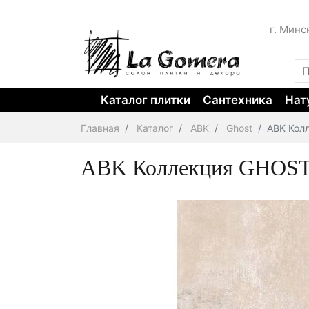
г. Минс
Каталог плитки
Сантехника
Нат
Главная
Каталог
ABK
Ghost
ABK Кол
ABK Коллекция GHOST 