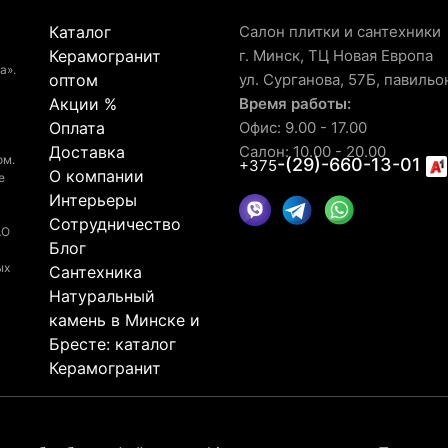
Каталог
Салон плитки и сантехники
Керамогранит
г. Минск, ТЦ Новая Европа
а».
оптом
ул. Сурганова, 57Б, павильо
Акции %
Время работы:
Оплата
Офис: 9.00 - 17.00
Доставка
Салон: 10.00 - 20.00
ом.
-(29)-660-13-01
+375
О компании
е
Интерьеры
Сотрудничество
АО
Блог
ых
Сантехника
Натуральный
камень в Минске и
Бресте: каталог
Керамогранит
© 2026 Рейтинг салона LaGomera
4.4
★★★★★
на основа