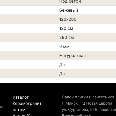
Под бетон
Бежевый
120х280
120 см
280 см
6 мм
Натуральная
Да
Да
Каталог
Салон плитки и сантехники
Керамогранит
г. Минск, ТЦ Новая Европа
а».
оптом
ул. Сурганова, 57Б, павильо
Акции %
Время работы: