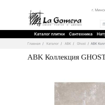
г. Минс
Каталог плитки
Сантехника
Нат
Главная
Каталог
ABK
Ghost
ABK Кол
ABK Коллекция GHOST 