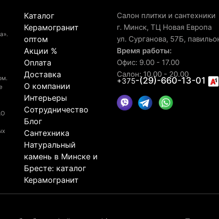
Каталог
Салон плитки и сантехники
Керамогранит
г. Минск, ТЦ Новая Европа
а».
оптом
ул. Сурганова, 57Б, павильо
Акции %
Время работы:
Оплата
Офис: 9.00 - 17.00
Доставка
Салон: 10.00 - 20.00
ом.
-(29)-660-13-01
+375
О компании
е
Интерьеры
Сотрудничество
АО
Блог
ых
Сантехника
Натуральный
камень в Минске и
Бресте: каталог
Керамогранит
© 2026 Рейтинг салона LaGomera
4.4
★★★★★
на основа