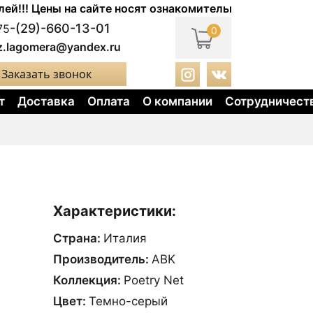
! Цены на сайте носят ознакомительный характер. Акту
-(29)-660-13-01
75
0
z.lagomera@yandex.ru
Заказать звонок
т
Доставка
Оплата
О компании
Сотрудничест
Характеристики:
Страна:
Италия
Производитель:
ABK
Коллекция:
Poetry Net
Цвет:
Темно-серый