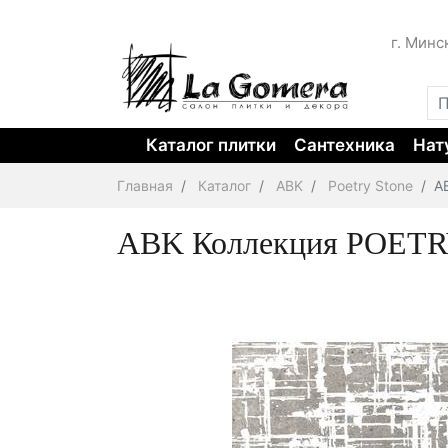
г. Минс
Каталог плитки
Сантехника
Нат
Главная
Каталог
ABK
Poetry Stone
A
ABK Коллекция POETRY