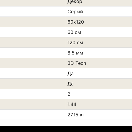
Декор
Сeрый
60х120
60 см
120 см
8.5 мм
3D Tech
Да
Да
2
1.44
27.15 кг