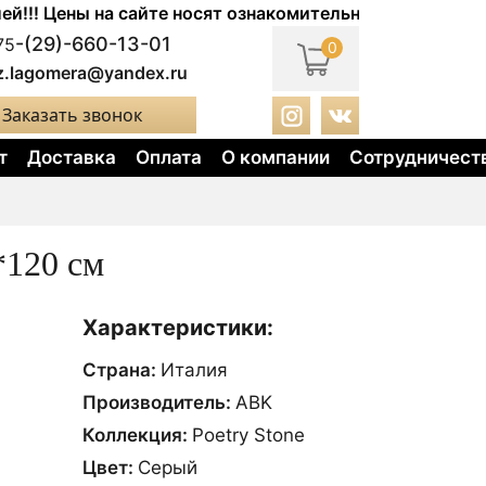
Цены на сайте носят ознакомительный характер. Актуал
-(29)-660-13-01
75
0
z.lagomera@yandex.ru
Заказать звонок
т
Доставка
Оплата
О компании
Сотрудничест
*120 см
Характеристики:
Страна:
Италия
Производитель:
ABK
Коллекция:
Poetry Stone
Цвет:
Сeрый