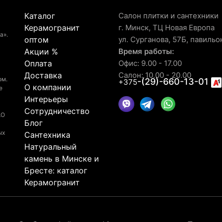
Каталог
Салон плитки и сантехники
Керамогранит
г. Минск, ТЦ Новая Европа
а».
оптом
ул. Сурганова, 57Б, павильо
Акции %
Время работы:
Оплата
Офис: 9.00 - 17.00
Доставка
Салон: 10.00 - 20.00
ом.
-(29)-660-13-01
+375
О компании
е
Интерьеры
Сотрудничество
АО
Блог
ых
Сантехника
Натуральный
камень в Минске и
Бресте: каталог
Керамогранит
© 2026 Рейтинг салона LaGomera
4.4
★★★★★
на основа