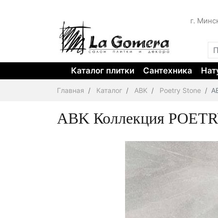
г. Минс
Каталог плитки
Сантехника
Нат
Главная
Каталог
ABK
Poetry Stone
A
ABK Коллекция POETRY