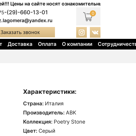
Цены на сайте носят ознакомительный характер. Актуал
-(29)-660-13-01
75
0
z.lagomera@yandex.ru
Заказать звонок
т
Доставка
Оплата
О компании
Сотрудничест
Характеристики:
Страна:
Италия
Производитель:
ABK
Коллекция:
Poetry Stone
Цвет:
Сeрый