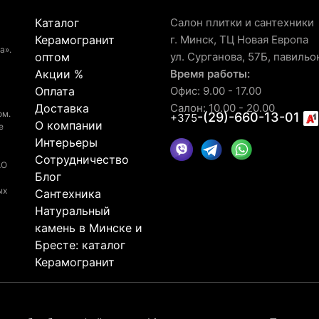
Каталог
Салон плитки и сантехники
Керамогранит
г. Минск, ТЦ Новая Европа
а».
оптом
ул. Сурганова, 57Б, павильо
Акции %
Время работы:
Оплата
Офис: 9.00 - 17.00
Доставка
Салон: 10.00 - 20.00
ом.
-(29)-660-13-01
+375
О компании
е
Интерьеры
Сотрудничество
АО
Блог
ых
Сантехника
Натуральный
камень в Минске и
Бресте: каталог
Керамогранит
© 2026 Рейтинг салона LaGomera
4.4
★★★★★
на основа