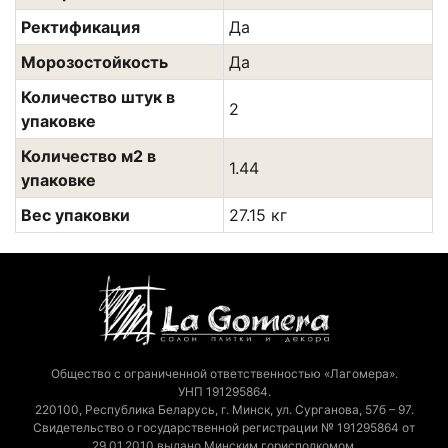
Ректификация
Да
Морозостойкость
Да
Количество штук в
2
упаковке
Количество м2 в
1.44
упаковке
Вес упаковки
27.15 кг
Общество с ограниченной ответственностью «Лагомера».
УНП 191295864.
220100, Республика Беларусь, г. Минск, ул. Сурганова, 57б – 97.
Свидетельство о государственной регистрации № 191295864 от
29.01.2010 выдано Минским горисполкомом.