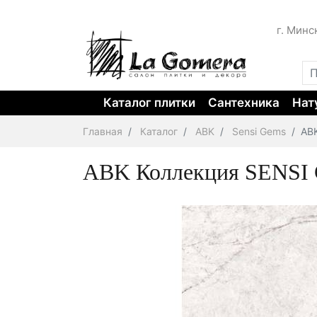
г. Минс
Каталог плитки
Сантехника
Нат
Главная
Каталог
ABK
Sensi Gems
ABK
ABK Коллекция SENSI G