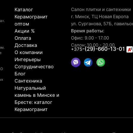
Каталог
Салон плитки и сантехники
Керамогранит
г. Минск, ТЦ Новая Европа
а».
оптом
ул. Сурганова, 57Б, павильо
Акции %
Время работы:
Оплата
Офис: 9.00 - 17.00
Доставка
Салон: 10.00 - 20.00
ом.
-(29)-660-13-01
+375
О компании
е
Интерьеры
Сотрудничество
АО
Блог
ых
Сантехника
Натуральный
камень в Минске и
Бресте: каталог
Керамогранит
© 2026 Рейтинг салона LaGomera
4.4
★★★★★
на основа