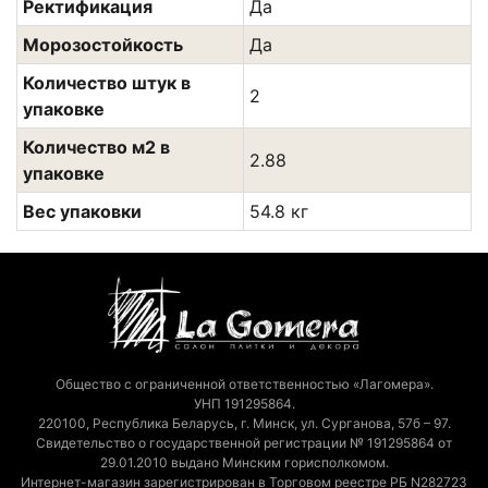
Ректификация
Да
Морозостойкость
Да
Количество штук в
2
упаковке
Количество м2 в
2.88
упаковке
Вес упаковки
54.8 кг
Общество с ограниченной ответственностью «Лагомера».
УНП 191295864.
220100, Республика Беларусь, г. Минск, ул. Сурганова, 57б – 97.
Свидетельство о государственной регистрации № 191295864 от
29.01.2010 выдано Минским горисполкомом.
Интернет-магазин зарегистрирован в Торговом реестре РБ N282723