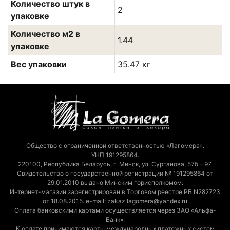
Количество штук в
2
упаковке
Количество м2 в
1.44
упаковке
Вес упаковки
35.47 кг
Общество с ограниченной ответственностью «Лагомера».
УНП 191295864.
220100, Республика Беларусь, г. Минск, ул. Сурганова, 57б – 97.
Свидетельство о государственной регистрации № 191295864 от
29.01.2010 выдано Минским горисполкомом.
Интернет-магазин зарегистрирован в Торговом реестре РБ N282723
от 18.08.2015. e-mail: zakaz.lagomera@yandex.ru
Оплата банковскими картами осуществляется через ЗАО «Альфа-
Банк».
К оплате принимаются карты международных платежных систем