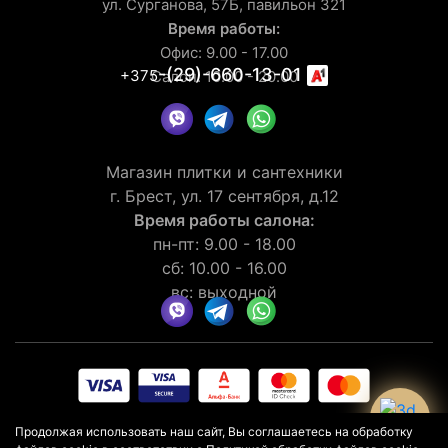
ул. Сурганова, 57Б, павильон 321
Время работы:
Офис: 9.00 - 17.00
-(29)-660-13-01
+375
Салон: 10.00 - 20.00
Магазин плитки и сантехники
г. Брест, ул. 17 сентября, д.12
Время работы салона:
пн-пт: 9.00 - 18.00
сб: 10.00 - 16.00
вс: выходной
© 2026 Рейтинг салона LaGomera
4.4
★★★★★
на основании
Продолжая использовать наш сайт, Вы соглашаетесь на обработку
отзывов
30
клиентов