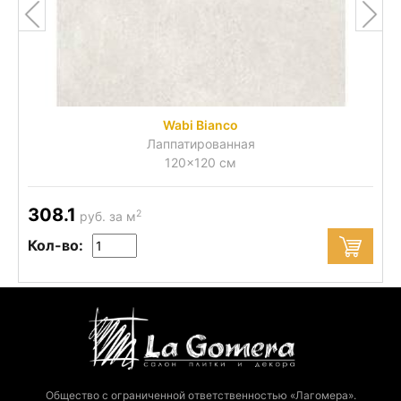
Wabi Bianco
Лаппатированная
120x120 см
308.1
2
руб. за м
Кол-во:
Общество с ограниченной ответственностью «Лагомера».