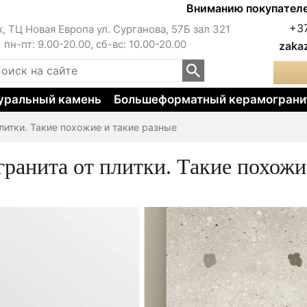
Вниманию покупателей!!! Цены на с
+3
к, ТЦ Новая Европа ул. Сурганова, 57Б зал 321
пн-пт: 9.00-20.00, сб-вс: 10.00-20.00
zaka
уральный камень
Большеформатный керамограни
литки. Такие похожие и такие разные
ранита от плитки. Такие похожи