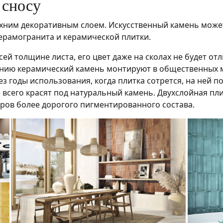
 сносу
хним декоративным слоем. Искусственный камень может б
ерамогранита и керамической плитки.
й толщине листа, его цвет даже на сколах не будет от
нию керамический камень монтируют в общественных ме
 годы использования, когда плитка сотрется, на ней поя
 всего красят под натуральный камень. Двухслойная пли
тров более дорогого пигментированного состава.