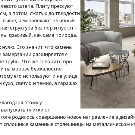
левого штапа. Плиту прессуют
 см, а потом, сжатую до твердости
 – выше, чем запекают обычный
ная структура без пор и пустот –
ль, красивый, как сама природа.
нулю. Это значит, что камень
ри замерзании расширяется с
ие трубы. Что же говорить про
 и на морозе безжалостно
тому его используют и на улице,
и сухо, светло и темно, в гаражах
Благодаря этому у
выпускать плитки от
итоге родилось совершенно новое направление в дизайн
ют сплошные каменные столешницы на металлическом ка