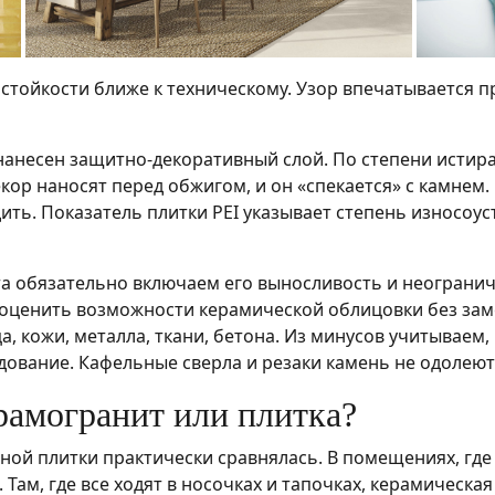
тойкости ближе к техническому. Узор впечатывается п
 нанесен защитно-декоративный слой. По степени истир
кор наносят перед обжигом, и он «спекается» с камнем. 
ить. Показатель плитки PEI указывает степень износоус
та обязательно включаем его выносливость и неограни
оценить возможности керамической облицовки без замет
 кожи, металла, ткани, бетона. Из минусов учитываем,
ование. Кафельные сверла и резаки камень не одолеют
ерамогранит или плитка?
ой плитки практически сравнялась. В помещениях, где е
 Там, где все ходят в носочках и тапочках, керамическа