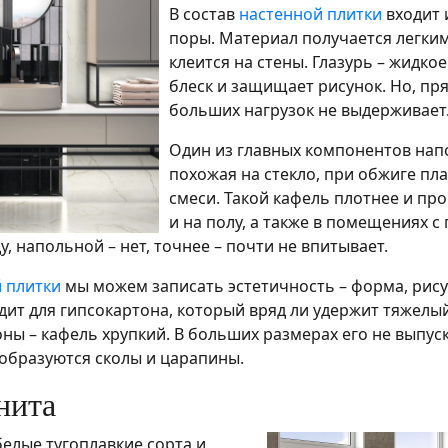
В состав
настенной плитки
входит 
поры. Материал получается легким
клеится на стены. Глазурь – жидко
блеск и защищает рисунок. Но, пр
больших нагрузок не выдерживает.
Один из главных компонентов напо
похожая на стекло, при обжиге пл
смеси. Такой кафель плотнее и пр
и на полу, а также в помещениях 
, напольной – нет, точнее – почти не впитывает.
 плитки
мы можем записать эстетичность – форма, рисун
ходит для гипсокартона, который вряд ли удержит тяжел
ы – кафель хрупкий. В больших размерах его не выпуска
 образуются сколы и царапины.
нита
белые тугоплавкие сорта и