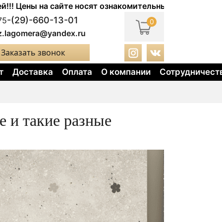
айте носят ознакомительный характер. Актуальные цены
-(29)-660-13-01
75
0
z.lagomera@yandex.ru
Заказать звонок
т
Доставка
Оплата
О компании
Сотрудничест
е и такие разные