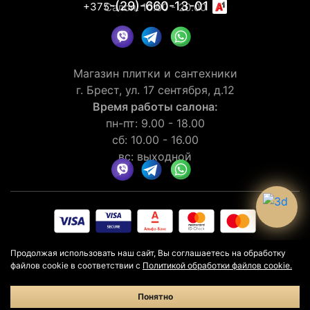
-(29)-660-13-01
+375
Салон: 10.00 - 20.00
Магазин плитки и сантехники
г. Брест, ул. 17 сентября, д.12
Время работы салона:
пн-пт: 9.00 - 18.00
сб: 10.00 - 16.00
вс: выходной
© 2026 Рейтинг салона LaGomera
4.4
★★★★★
на основании
Продолжая использовать наш сайт, Вы соглашаетесь на обработку
отзывов
30
клиентов
файлов cookie в соответствии с
Политикой обработки файлов cookie.
Политика конфиденциальности
Политика в отношении cookie
Понятно