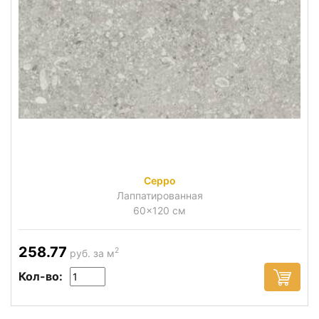
Ceppo
Лаппатированная
60x120 см
258.77
2
руб. за м
Кол-во: