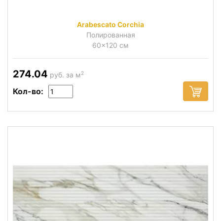
Arabescato Corchia
Полированная
60x120 см
274.04
2
руб. за м
Кол-во: