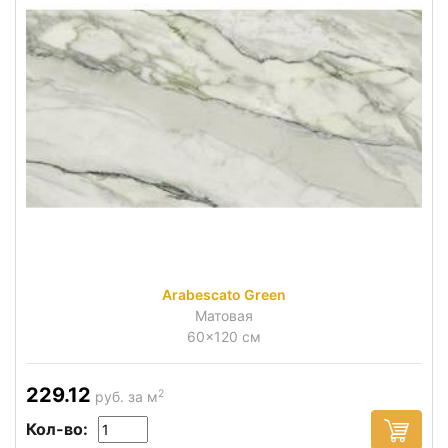
Arabescato Green
Матовая
60x120 см
229.12
2
руб. за м
Кол-во: