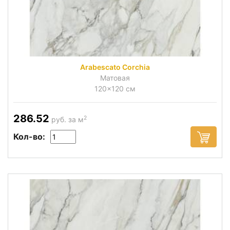
Arabescato Corchia
Матовая
120x120 см
286.52
2
руб. за м
Кол-во: