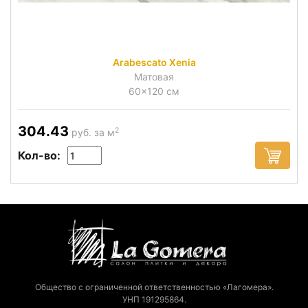
Arabescato Xenia
Матовая
60x120 см
304.43
2
руб. за м
Кол-во:
Общество с ограниченной ответственностью «Лагомера».
УНП 191295864.