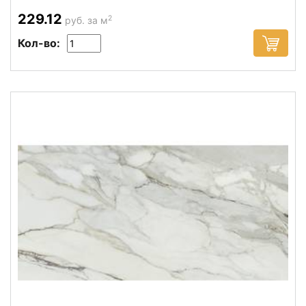
229.12
2
руб. за м
Кол-во: