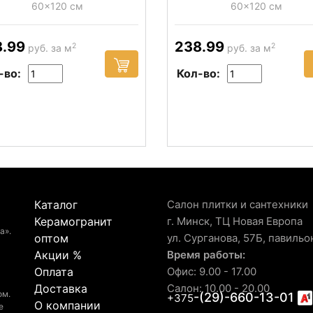
60x120 см
60x120 см
8.99
238.99
2
2
руб. за м
руб. за м
-во:
Кол-во:
Каталог
Салон плитки и сантехники
Керамогранит
г. Минск, ТЦ Новая Европа
а».
оптом
ул. Сурганова, 57Б, павильо
Акции %
Время работы:
Оплата
Офис: 9.00 - 17.00
Доставка
Салон: 10.00 - 20.00
ом.
-(29)-660-13-01
+375
О компании
е