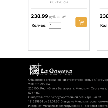
60x120 см
238.99
23
2
руб. за м
Кол-во:
Кол
Общество с ограниченной ответственностью «Лагомер
УНП 191295864.
220100, Республика Беларусь, г. Минск, ул. Сурганова,
57б – 97.
Свидетельство о государственной регистрации №
191295864 от 29.01.2010 выдано Минским горисполком
Интернет-магазин зарегистрирован в Торговом реестр