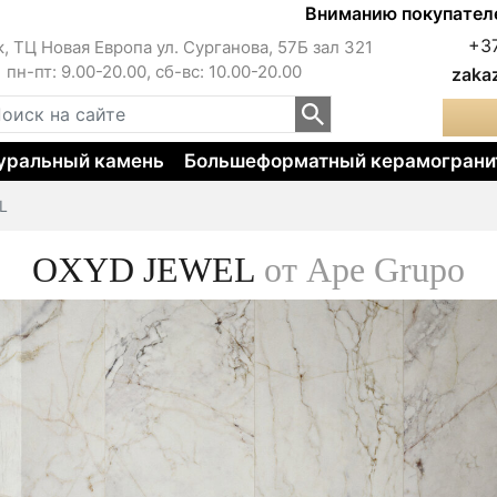
Вниманию покупателей!!! Цен
+3
к, ТЦ Новая Европа ул. Сурганова, 57Б зал 321
пн-пт: 9.00-20.00, сб-вс: 10.00-20.00
zaka
уральный камень
Большеформатный керамограни
L
OXYD JEWEL
от Ape Grupo