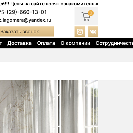
ы на сайте носят ознакомительный характер. Актуальны
-(29)-660-13-01
75
0
z.lagomera@yandex.ru
Заказать звонок
т
Доставка
Оплата
О компании
Сотрудничест