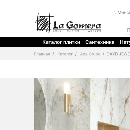
г. Минс
Каталог плитки
Сантехника
Нат
Главная
Каталог
Ape Grupo
OXYD JEWE