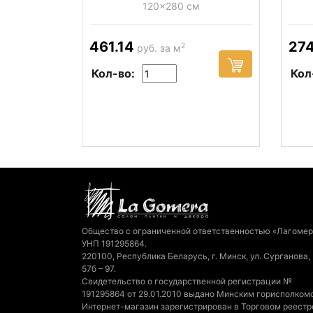
120x280 см
461.14
27
2
руб. за м
Кол-во:
Кол
Общество с ограниченной ответственностью «Лагомер
УНП 191295864.
220100, Республика Беларусь, г. Минск, ул. Сурганова,
57б – 97.
Свидетельство о государственной регистрации №
191295864 от 29.01.2010 выдано Минским горисполком
Интернет-магазин зарегистрирован в Торговом реестр