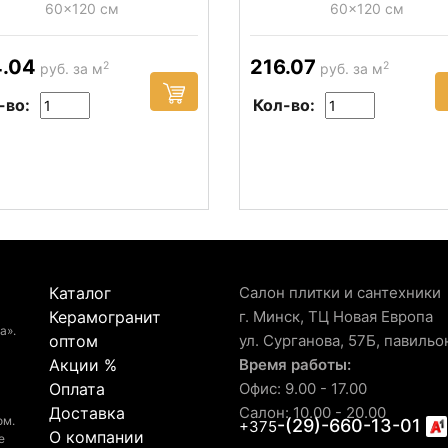
60x120 см
60x120 см
4.04
216.07
2
2
руб. за м
руб. за м
-во:
Кол-во:
Каталог
Салон плитки и сантехники
Керамогранит
г. Минск, ТЦ Новая Европа
а».
оптом
ул. Сурганова, 57Б, павильо
Акции %
Время работы:
Оплата
Офис: 9.00 - 17.00
Доставка
Салон: 10.00 - 20.00
ом.
-(29)-660-13-01
+375
О компании
е