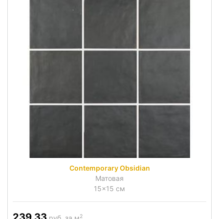
Contemporary Obsidian
Матовая
15x15 см
239.33
2
руб. за м