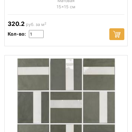
Матовая
15x15 см
320.2
2
руб. за м
Кол-во: