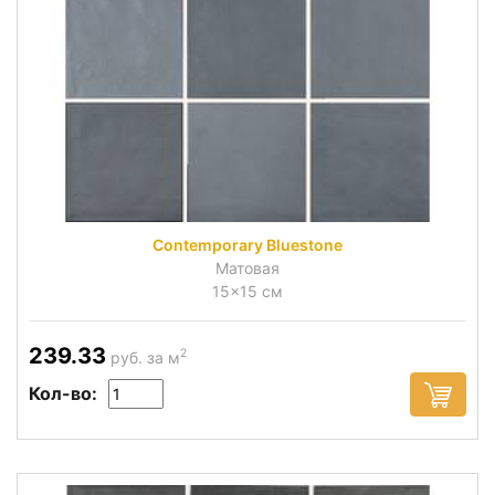
Contemporary Bluestone
Матовая
15x15 см
239.33
2
руб. за м
Кол-во: