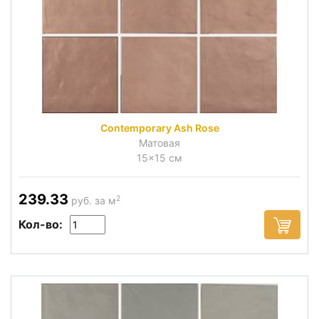
Contemporary Ash Rose
Матовая
15x15 см
239.33
2
руб. за м
Кол-во: