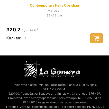
Contemporary Nelly Obsidian
Матовая
15x15 см
320.2
2
руб. за м
Кол-во:
Общество с ограниченной ответственностью «Лагомера».
УНП 191295864.
220100, Республика Беларусь, г. Минск, ул. Сурганова, 57б – 97.
Свидетельство о государственной регистрации № 191295864 от
29.01.2010 выдано Минским горисполкомом.
Интернет-магазин зарегистрирован в Торговом реестре РБ N282723