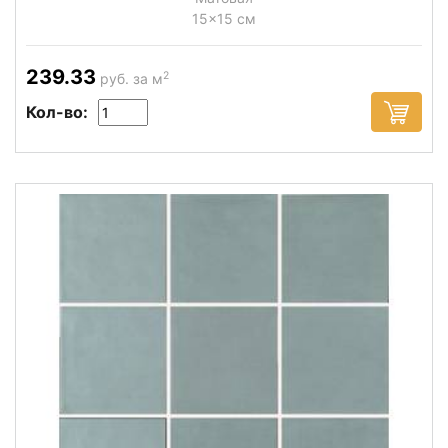
15x15 см
239.33
2
руб. за м
Кол-во: