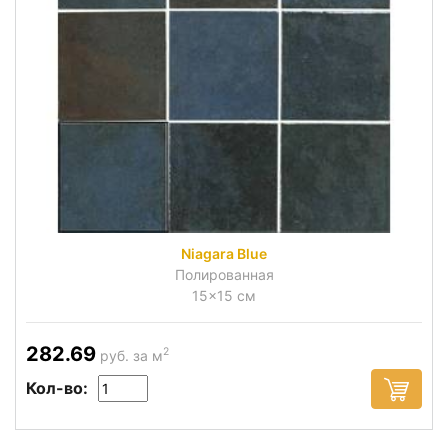
Niagara Blue
Полированная
15x15 см
282.69
2
руб. за м
Кол-во: