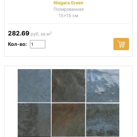
Niagara Green
Полированная
15x15 см
282.69
2
руб. за м
Кол-во: