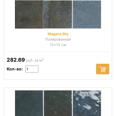
Niagara Sky
Полированная
15x15 см
282.69
2
руб. за м
Кол-во: