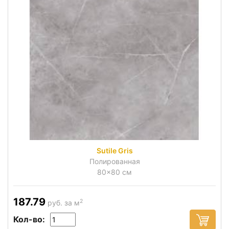
Sutile Gris
Полированная
80x80 см
187.79
2
руб. за м
Кол-во: