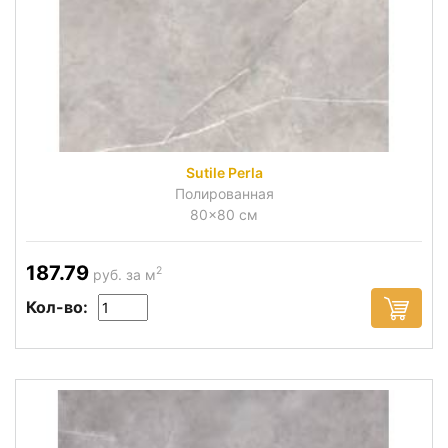
Sutile Perla
Полированная
80x80 см
187.79
2
руб. за м
Кол-во: