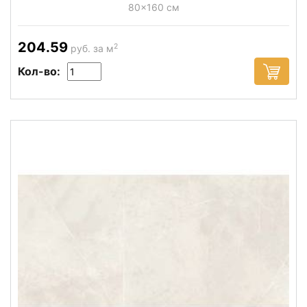
80x160 см
204.59
2
руб. за м
Кол-во: