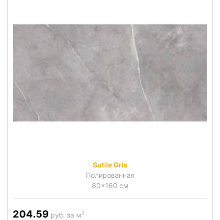
Sutile Gris
Полированная
80x160 см
204.59
2
руб. за м