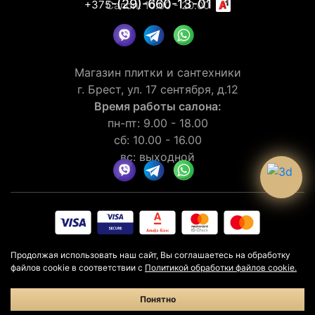
-(29)-660-13-01
+375
Салон: 10.00 - 20.00
Магазин плитки и сантехники
г. Брест, ул. 17 сентября, д.12
Время работы салона:
пн-пт: 9.00 - 18.00
сб: 10.00 - 16.00
вс: выходной
© 2026 Рейтинг салона LaGomera
4.4
★★★★★
на основании
Продолжая использовать наш сайт, Вы соглашаетесь на обработку
отзывов
30
клиентов
файлов cookie в соответствии с
Политикой обработки файлов cookie.
Политика конфиденциальности
Политика в отношении cookie
Понятно