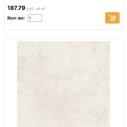
187.79
2
руб. за м
Кол-во: