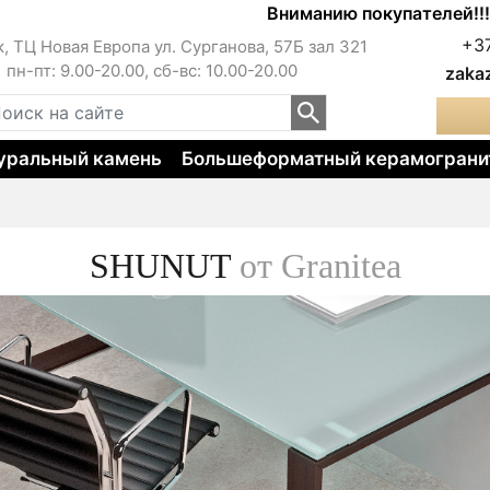
Вниманию покупателей!!! Цены на
+3
к, ТЦ Новая Европа ул. Сурганова, 57Б зал 321
пн-пт: 9.00-20.00, сб-вс: 10.00-20.00
zaka
уральный камень
Большеформатный керамограни
SHUNUT
от Granitea