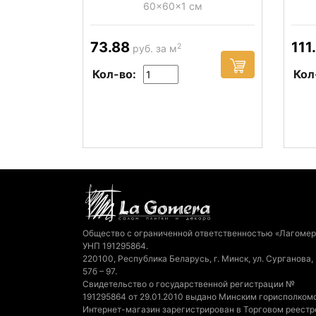
60x60x1 см
73.88
111
2
руб. за м
Кол-во:
Кол
Общество с ограниченной ответственностью «Лагомер
УНП 191295864.
220100, Республика Беларусь, г. Минск, ул. Сурганова,
57б – 97.
Свидетельство о государственной регистрации №
191295864 от 29.01.2010 выдано Минским горисполком
Интернет-магазин зарегистрирован в Торговом реестр