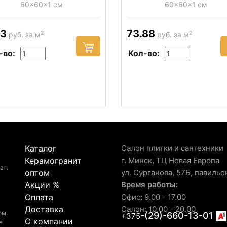
60x60x1 см
60x60x1 см
.3
73.88
2
2
руб. за м
руб. за м
-во:
Кол-во:
Каталог
Салон плитки и сантехники
Керамогранит
г. Минск, ТЦ Новая Европа
а».
оптом
ул. Сурганова, 57Б, павильо
Акции %
Время работы:
Оплата
Офис: 9.00 - 17.00
Доставка
Салон: 10.00 - 20.00
ом.
-(29)-660-13-01
+375
О компании
е