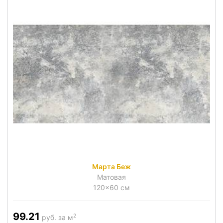
Марта Беж
Матовая
120x60 см
99.21
2
руб. за м