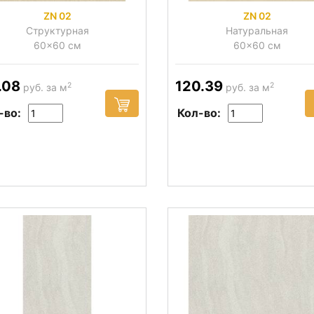
ZN 02
ZN 02
Структурная
Натуральная
60x60 см
60x60 см
.08
120.39
2
2
руб. за м
руб. за м
-во:
Кол-во: