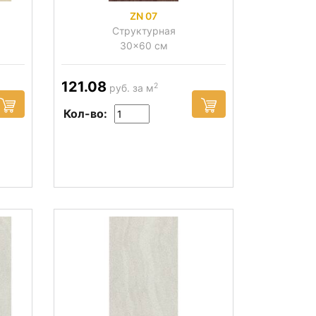
ZN 07
Структурная
30x60 см
121.08
2
руб. за м
Кол-во: