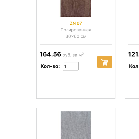
ZN 07
Полированная
30x60 см
164.56
121
2
руб. за м
Кол-во:
Кол