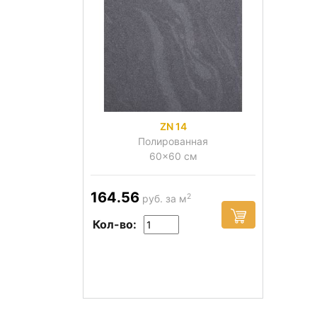
ZN 14
Полированная
60x60 см
164.56
2
руб. за м
Кол-во: