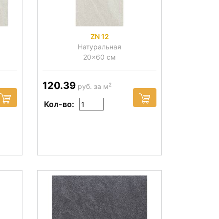
ZN 12
Натуральная
20x60 см
120.39
2
руб. за м
Кол-во: