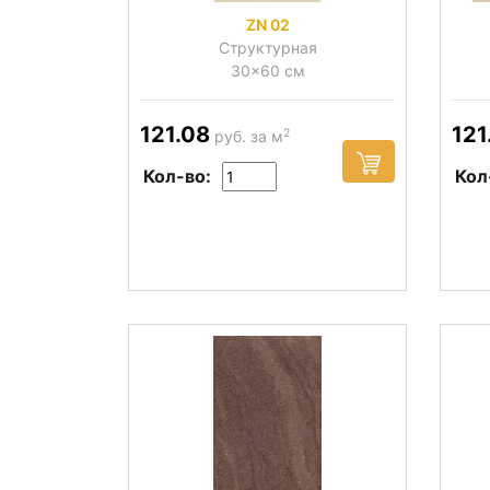
ZN 02
Структурная
30x60 см
121.08
121
2
руб. за м
Кол-во:
Кол