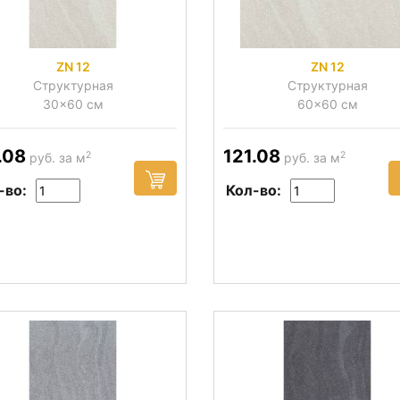
ZN 12
ZN 12
Структурная
Структурная
30x60 см
60x60 см
.08
121.08
2
2
руб. за м
руб. за м
-во:
Кол-во: