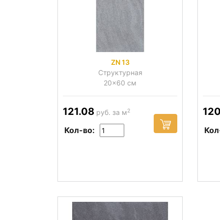
ZN 13
Структурная
20x60 см
121.08
120
2
руб. за м
Кол-во:
Кол