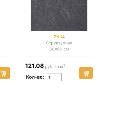
ZN 14
Структурная
60x60 см
121.08
2
руб. за м
Кол-во: