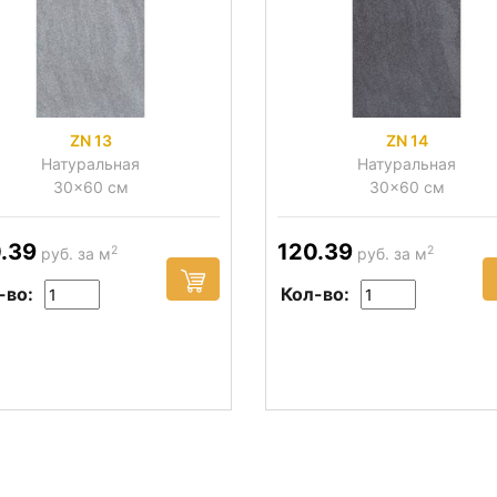
ZN 13
ZN 14
Натуральная
Натуральная
30x60 см
30x60 см
.39
120.39
2
2
руб. за м
руб. за м
-во:
Кол-во: