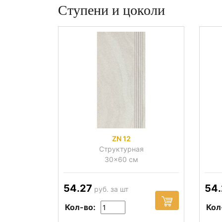
Ступени и цоколи
ZN 12
Структурная
30x60 см
54.27
54.
руб. за шт
Кол-во:
Кол