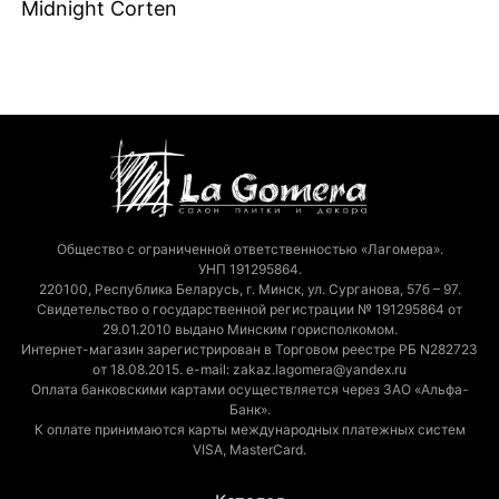
Midnight Corten
Общество с ограниченной ответственностью «Лагомера».
УНП 191295864.
220100, Республика Беларусь, г. Минск, ул. Сурганова, 57б – 97.
Свидетельство о государственной регистрации № 191295864 от
29.01.2010 выдано Минским горисполкомом.
Интернет-магазин зарегистрирован в Торговом реестре РБ N282723
от 18.08.2015. e-mail: zakaz.lagomera@yandex.ru
Оплата банковскими картами осуществляется через ЗАО «Альфа-
Банк».
К оплате принимаются карты международных платежных систем
VISA, MasterCard.