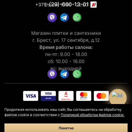
-(29)-660-13-01
+375
Салон: 10.00 - 20.00
Магазин плитки и сантехники
г. Брест, ул. 17 сентября, д.12
Время работы салона:
пн-пт: 9.00 - 18.00
сб: 10.00 - 16.00
вс: выходной
© 2026 Рейтинг салона LaGomera
4.4
★★★★★
на основании
Продолжая использовать наш сайт, Вы соглашаетесь на обработку
отзывов
30
клиентов
файлов cookie в соответствии с
Политикой обработки файлов cookie.
Политика конфиденциальности
Политика в отношении cookie
Понятно