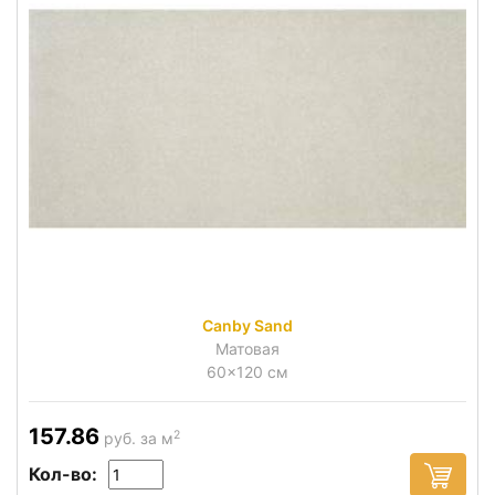
Canby Sand
Матовая
60x120 см
157.86
2
руб. за м
Кол-во: