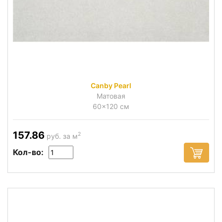
Canby Pearl
Матовая
60x120 см
157.86
2
руб. за м
Кол-во: