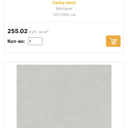
Canby Sand
Матовая
120x280 см
255.02
2
руб. за м
Кол-во: