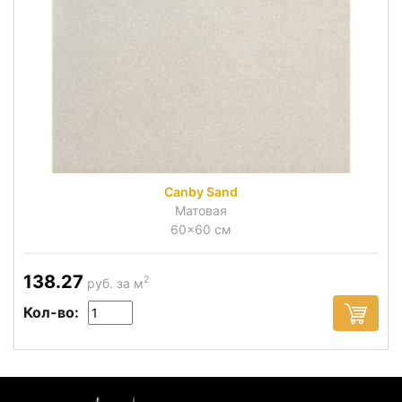
Canby Sand
Матовая
60x60 см
138.27
2
руб. за м
Кол-во: