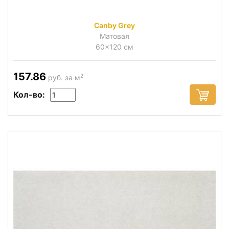
Canby Grey
Матовая
60x120 см
157.86
2
руб. за м
Кол-во: