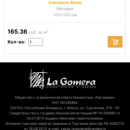
Gemstone White
Матовая
100x100 см
165.36
2
руб. за м
Кол-во:
Общество с ограниченной ответственностью «Лагомера».
УНП 191295864.
220100, Республика Беларусь, г. Минск, ул. Сурганова, 57б – 97.
Свидетельство о государственной регистрации № 191295864 от
29.01.2010 выдано Минским горисполкомом.
Интернет-магазин зарегистрирован в Торговом реестре РБ N282723
от 18.08.2015. e-mail: zakaz.lagomera@yandex.ru