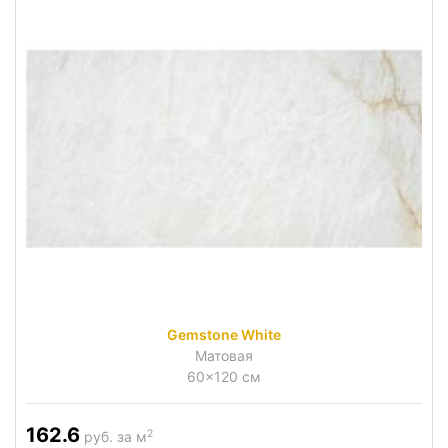
Gemstone White
Матовая
60x120 см
162.6
2
руб. за м