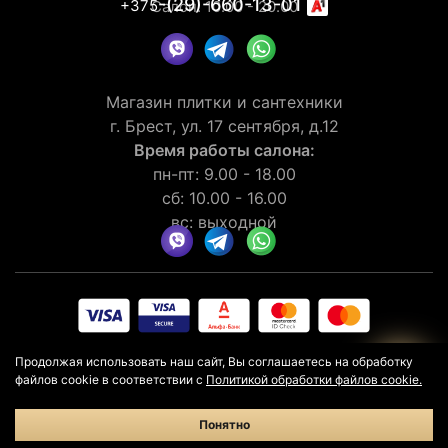
-(29)-660-13-01
+375
Салон: 10.00 - 20.00
Магазин плитки и сантехники
г. Брест, ул. 17 сентября, д.12
Время работы салона:
пн-пт: 9.00 - 18.00
сб: 10.00 - 16.00
вс: выходной
© 2026 Рейтинг салона LaGomera
4.4
★★★★★
на основании
Продолжая использовать наш сайт, Вы соглашаетесь на обработку
отзывов
30
клиентов
файлов cookie в соответствии с
Политикой обработки файлов cookie.
Политика конфиденциальности
Политика в отношении cookie
Понятно