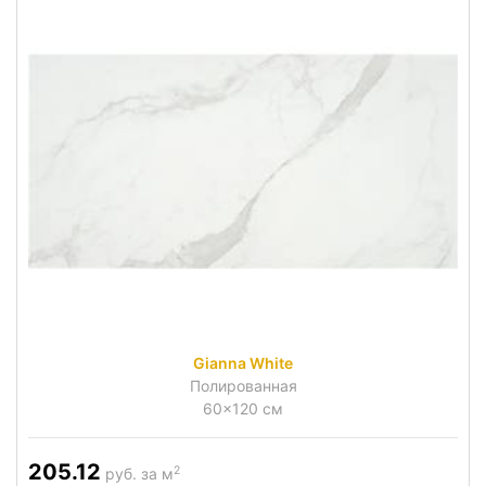
Gianna White
Полированная
60x120 см
205.12
2
руб. за м