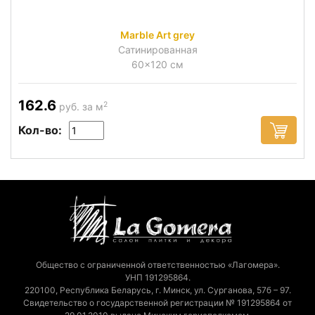
Marble Art grey
Сатинированная
60x120 см
162.6
2
руб. за м
Кол-во:
Общество с ограниченной ответственностью «Лагомера».
УНП 191295864.
220100, Республика Беларусь, г. Минск, ул. Сурганова, 57б – 97.
Свидетельство о государственной регистрации № 191295864 от