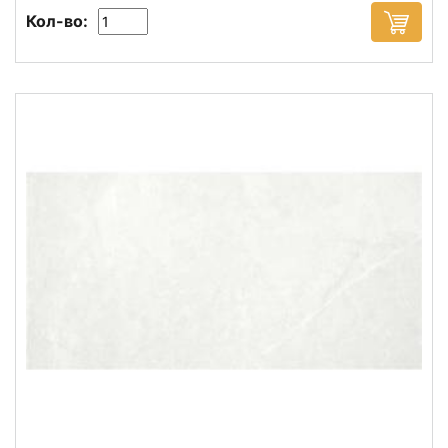
Кол-во: