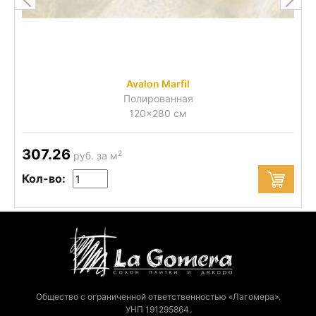
Avalon Marfil
Полированная
120x280 см
307.26
2
руб. за м
Кол-во:
Общество с ограниченной ответственностью «Лагомера».
УНП 191295864.