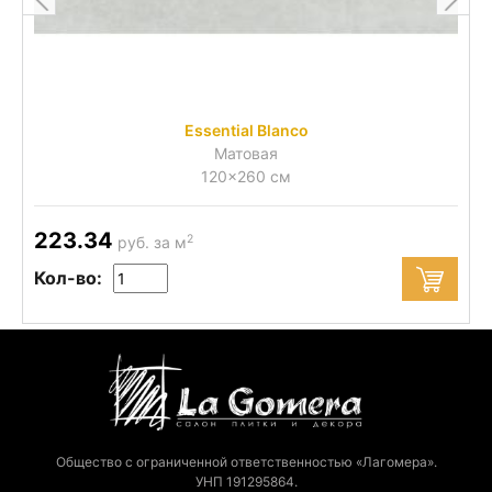
Essential Blanco
Матовая
120x260 см
223.34
2
руб. за м
Кол-во:
Общество с ограниченной ответственностью «Лагомера».
УНП 191295864.