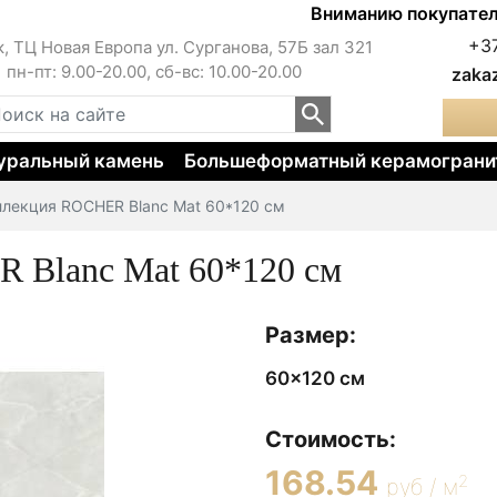
Вниманию покупателей!!! 
+3
к, ТЦ Новая Европа ул. Сурганова, 57Б зал 321
пн-пт: 9.00-20.00, сб-вс: 10.00-20.00
zaka
уральный камень
Большеформатный керамограни
оллекция ROCHER Blanc Mat 60*120 см
R Blanc Mat 60*120 см
Размер:
60x120 см
Стоимость:
168.54
2
руб / м