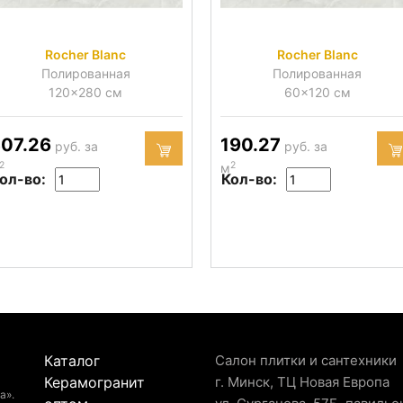
Rocher Blanc
Rocher Blanc
Полированная
Полированная
120x280 см
60x120 см
07.26
190.27
руб. за
руб. за
2
2
м
ол-во:
Кол-во:
Каталог
Салон плитки и сантехники
Керамогранит
г. Минск, ТЦ Новая Европа
а».