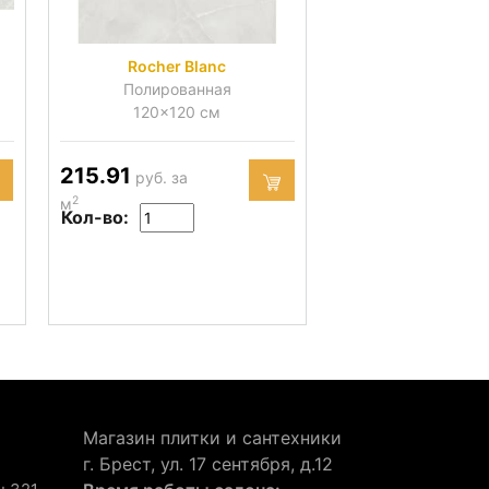
Rocher Blanc
Полированная
120x120 см
215.91
руб. за
2
м
Кол-во:
Магазин плитки и сантехники
г. Брест, ул. 17 сентября, д.12