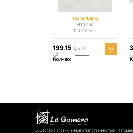
Rocher Blanc
Матовая
120x120 см
199.15
3
руб. за
2
м
м
Кол-во:
К
Общество с ограниченной ответственностью «Лагомер