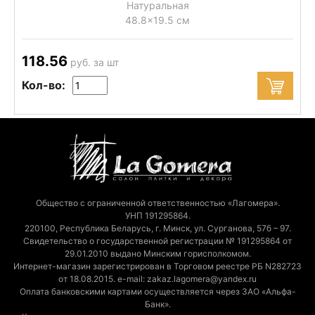
Натуральная
48.8x19.5 см
118.56
руб. за шт
Кол-во:
Общество с ограниченной ответственностью «Лагомера».
УНП 191295864.
220100, Республика Беларусь, г. Минск, ул. Сурганова, 57б – 97.
Свидетельство о государственной регистрации № 191295864 от
29.01.2010 выдано Минским горисполкомом.
Интернет-магазин зарегистрирован в Торговом реестре РБ N282723
от 18.08.2015. e-mail: zakaz.lagomera@yandex.ru
Оплата банковскими картами осуществляется через ЗАО «Альфа-
Банк».