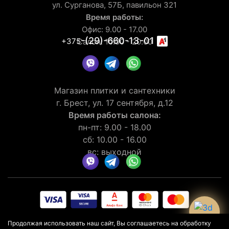
ул. Сурганова, 57Б, павильон 321
Время работы:
Офис: 9.00 - 17.00
-(29)-660-13-01
+375
Салон: 10.00 - 20.00
Магазин плитки и сантехники
г. Брест, ул. 17 сентября, д.12
Время работы салона:
пн-пт: 9.00 - 18.00
сб: 10.00 - 16.00
вс: выходной
© 2026 Рейтинг салона LaGomera
4.4
★★★★★
на основании
Продолжая использовать наш сайт, Вы соглашаетесь на обработку
отзывов
30
клиентов