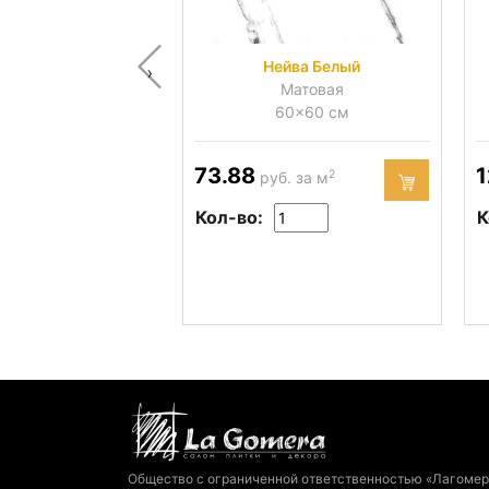
Нейва Белый
‹
Матовая
60x60 см
73.88
1
2
руб. за м
Кол-во:
К
Общество с ограниченной ответственностью «Лагомер