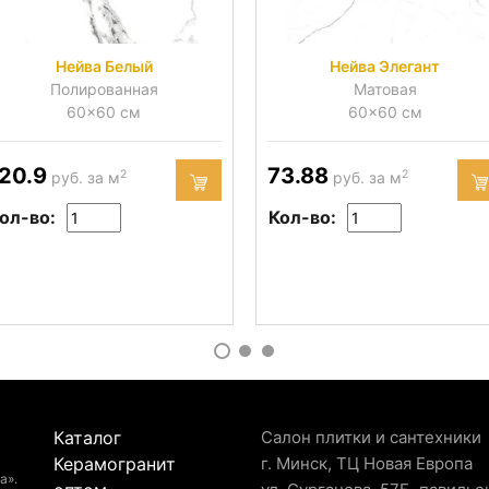
Нейва Белый
Нейва Элегант
Полированная
Матовая
60x60 см
60x60 см
20.9
73.88
2
2
руб. за м
руб. за м
ол-во:
Кол-во:
Каталог
Салон плитки и сантехники
Керамогранит
г. Минск, ТЦ Новая Европа
а».