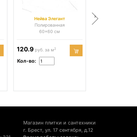
›
Нейва Элегант
Нейва Беж
Полированная
Матова
60x60 см
60x60 с
120.9
73.88
2
2
руб. за м
руб. за м
Кол-во:
Кол-во:
Магазин плитки и сантехники
г. Брест, ул. 17 сентября, д.12