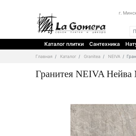
г. Минс
Каталог плитки
Сантехника
Нат
Главная
Каталог
Granitea
NEIVA
Гран
Гранитея NEIVA Нейва 