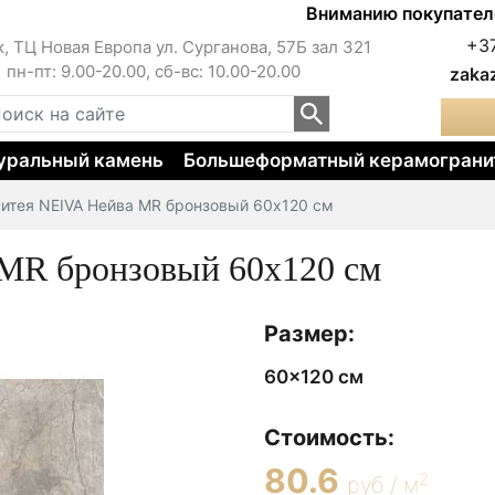
Вниманию покупателей!!! 
+3
к, ТЦ Новая Европа ул. Сурганова, 57Б зал 321
пн-пт: 9.00-20.00, сб-вс: 10.00-20.00
zaka
уральный камень
Большеформатный керамограни
итея NEIVA Нейва MR бронзовый 60х120 см
MR бронзовый 60х120 см
Размер:
60x120 см
Стоимость:
80.6
2
руб / м