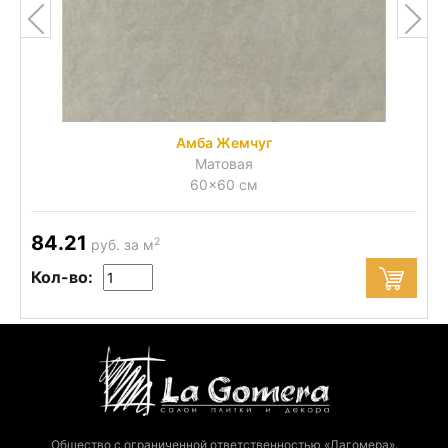
Амба Жемчуг
Матовая
60x60 см
84.21
2
руб. за м
Кол-во:
Общество с ограниченной ответственностью «Лагомера».