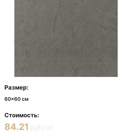
Размер:
60x60 см
Стоимость:
84.21
2
руб / м