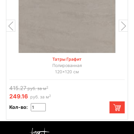
Татры Графит
Полированная
120x120 см
415.27
2
руб. за м
249.16
2
руб. за м
Кол-во: