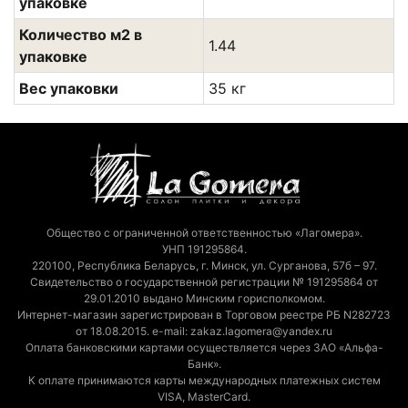
упаковке
Количество м2 в
1.44
упаковке
Вес упаковки
35 кг
Общество с ограниченной ответственностью «Лагомера».
УНП 191295864.
220100, Республика Беларусь, г. Минск, ул. Сурганова, 57б – 97.
Свидетельство о государственной регистрации № 191295864 от
29.01.2010 выдано Минским горисполкомом.
Интернет-магазин зарегистрирован в Торговом реестре РБ N282723
от 18.08.2015. e-mail: zakaz.lagomera@yandex.ru
Оплата банковскими картами осуществляется через ЗАО «Альфа-
Банк».
К оплате принимаются карты международных платежных систем
VISA, MasterCard.