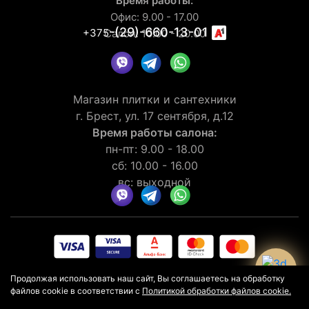
Время работы:
Офис: 9.00 - 17.00
-(29)-660-13-01
+375
Салон: 10.00 - 20.00
Магазин плитки и сантехники
г. Брест, ул. 17 сентября, д.12
Время работы салона:
пн-пт: 9.00 - 18.00
сб: 10.00 - 16.00
вс: выходной
© 2026 Рейтинг салона LaGomera
4.4
★★★★★
на основании
Продолжая использовать наш сайт, Вы соглашаетесь на обработку
отзывов
30
клиентов
файлов cookie в соответствии с
Политикой обработки файлов cookie.
Политика конфиденциальности
Политика в отношении cookie