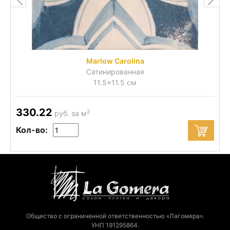
Marlow Carolina
Сатинированная
11.5x11.5 см
330.22
2
руб. за м
Кол-во:
Общество с ограниченной ответственностью «Лагомера».
УНП 191295864.