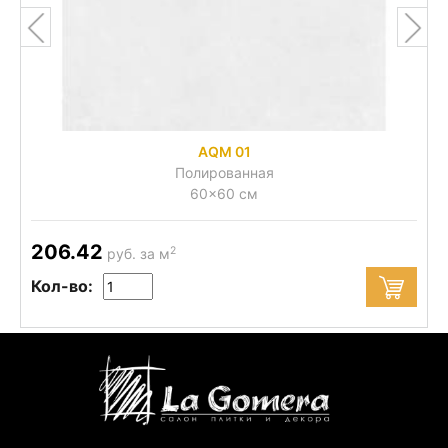
AQM 01
Полированная
60x60 см
206.42
2
руб. за м
Кол-во: