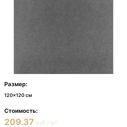
Размер:
120x120 см
Стоимость:
209.37
2
руб / м