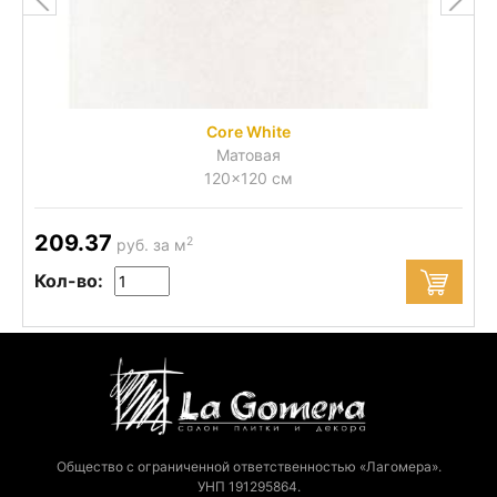
Core White
Матовая
120x120 см
209.37
2
руб. за м
Кол-во:
Общество с ограниченной ответственностью «Лагомера».
УНП 191295864.