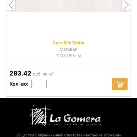
Core Mix White
Матовая
120x280 см
283.42
2
руб. за м
Кол-во:
Общество с ограниченной ответственностью «Лагомера».