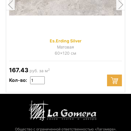
Es.Erding Silver
Матовая
60x120 см
167.43
2
руб. за м
Кол-во:
Общество с ограниченной ответственностью «Лагомера».