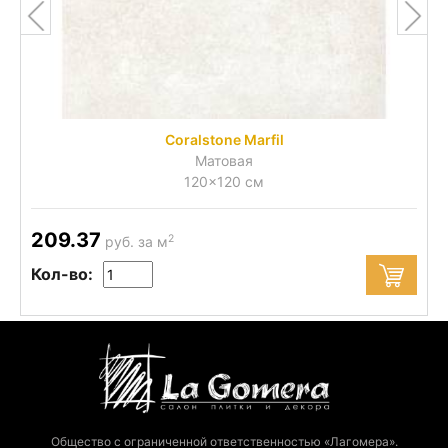
Coralstone Marfil
Матовая
120x120 см
209.37
2
руб. за м
Кол-во:
Общество с ограниченной ответственностью «Лагомера».