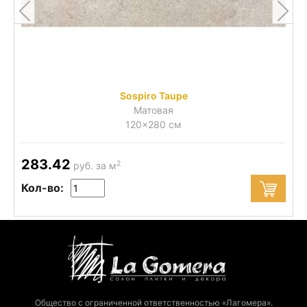
Sospiro Taupe
Матовая
120x280 см
283.42
2
руб. за м
Кол-во:
Общество с ограниченной ответственностью «Лагомера».