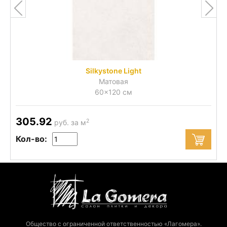
Silkystone Light
Матовая
60x120 см
305.92
2
руб. за м
Кол-во:
Общество с ограниченной ответственностью «Лагомера».