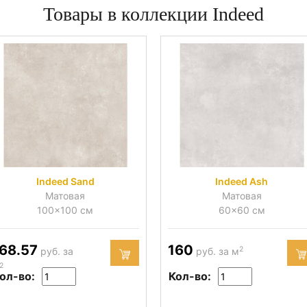
Товары в коллекции Indeed
Indeed Sand
Indeed Ash
Матовая
Матовая
100x100 см
60x60 см
68.57
160
2
руб. за
руб. за м
2
ол-во:
Кол-во: