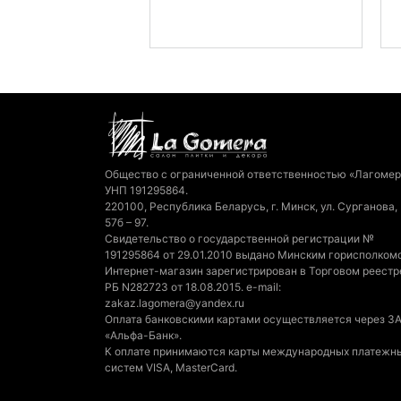
Общество с ограниченной ответственностью «Лагомер
УНП 191295864.
220100, Республика Беларусь, г. Минск, ул. Сурганова,
57б – 97.
Свидетельство о государственной регистрации №
191295864 от 29.01.2010 выдано Минским горисполком
Интернет-магазин зарегистрирован в Торговом реестр
РБ N282723 от 18.08.2015. e-mail:
zakaz.lagomera@yandex.ru
Оплата банковскими картами осуществляется через З
«Альфа-Банк».
К оплате принимаются карты международных платежн
систем VISA, MasterCard.