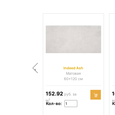
Indeed Ash
‹
Матовая
60x120 см
152.92
1
руб. за
2
м
м
Кол-во:
К