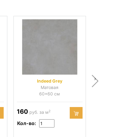
›
Indeed Grey
Indeed Sil
Матовая
Матова
60x60 см
60x60 с
160
160
2
2
руб. за м
руб. за м
Кол-во:
Кол-во: