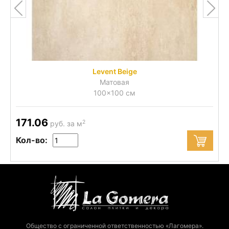
Levent Beige
Матовая
100x100 см
171.06
2
руб. за м
Кол-во:
Общество с ограниченной ответственностью «Лагомера».