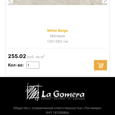
Miller Beige
Матовая
120x280 см
255.02
2
руб. за м
Кол-во:
Общество с ограниченной ответственностью «Лагомера».
УНП 191295864.