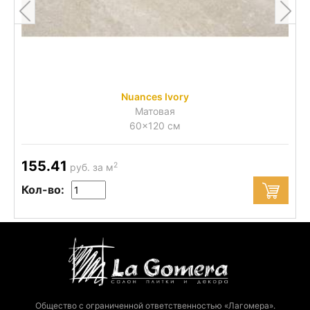
Nuances Ivory
Матовая
60x120 см
155.41
2
руб. за м
Кол-во:
Общество с ограниченной ответственностью «Лагомера».